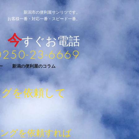
新潟市の便利屋サンリツです。
お客様一番・対応一番・スピード一番。​
今
すぐお電話
0250-23-6669
ー
新潟の便利屋のコラム
ングを依頼して
ニングを依頼すれば