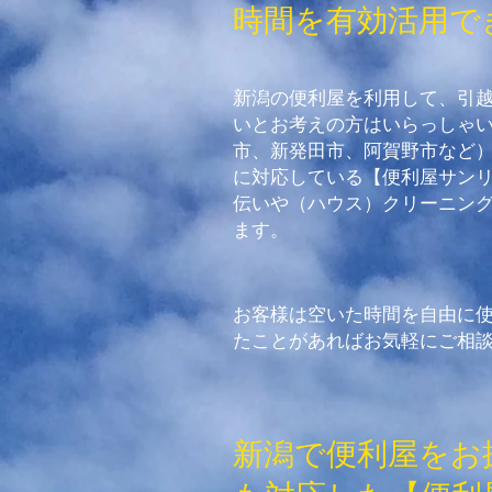
時間を有効活用で
新潟の便利屋を利用して、引
いとお考えの方はいらっしゃ
市、新発田市、阿賀野市など
に対応している【便利屋サン
伝いや（ハウス）クリーニン
ます。
お客様は空いた時間を自由に
たことがあればお気軽にご相
新潟で便利屋をお