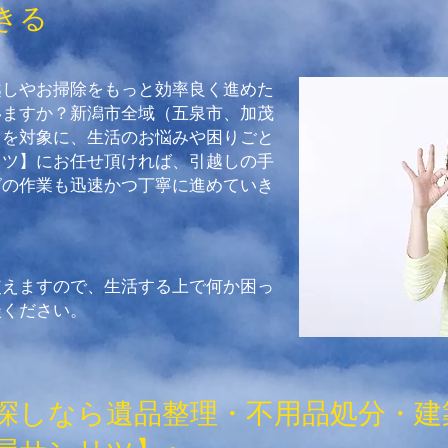
きる
越しやお掃除をもっと効率良く進めた
いますか？新潟市全域（五泉市、加茂
）を対象に、生活のお悩みや困りごと
リツ】にお任せ頂ければ、引越しの手
グの作業も迅速かつ丁寧に進めていき
使えますので、生活する上で何か困っ
談ください。
探しなら遺品整理・不用品処分・建