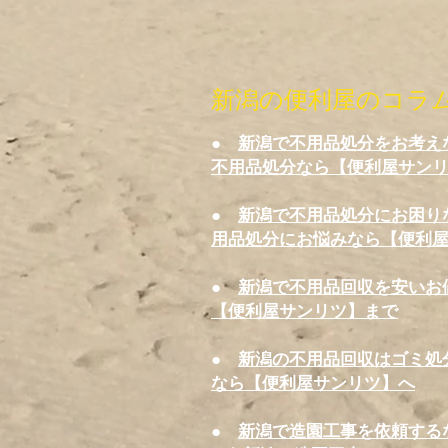
新潟の便利屋のコラ
●
新潟で不用品処分をお考え
不用品処分なら【便利屋サン
●
新潟で不用品処分にお困り
用品処分にお悩みなら【便利
●
新潟で不用品回収を安いお
【便利屋サンリツ】まで
●
新潟の不用品回収はゴミ処
なら【便利屋サンリツ】へ
●
新潟で造園工事を依頼する