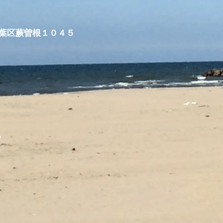
市秋葉区蕨曽根１０４５
/