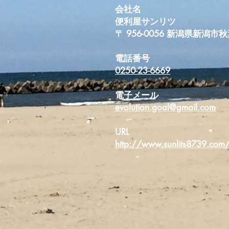
会社名
便利屋サンリツ
〒 956-0056 新潟県新潟
電話番号
0250-23-6669
電子メール
evolution.goal@gmail.com
URL
http://www.sunlits8739.com