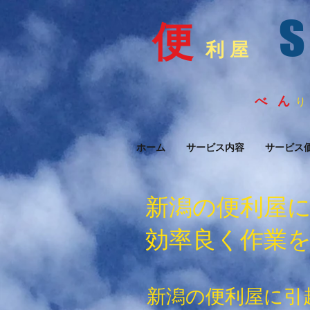
s
便
利 屋
べ ん
り
ホーム
サービス内容
サービス
新潟の便利屋
効率良く作業
新潟の便利屋に引