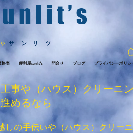
 u n l i t ’ s
サ
ン リ ツ
 や
価格表
便利屋sunlit’s
問合せ
ブログ
プライバシーポリシ
に工事や（ハウス）クリーニ
を進めるなら
越しの手伝いや（ハウス）クリー