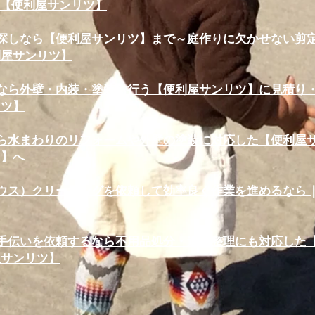
ら【便利屋サンリツ】
探しなら【便利屋サンリツ】まで～庭作りに欠かせない剪定も
利屋サンリツ】
なら外壁・内装・塗装も行う【便利屋サンリツ】に見積り・施
リツ】
ら水まわりのリフォームや外壁の塗装に対応した【便利屋サン
ツ】へ
ウス）クリーニングを依頼して効率良く作業を進めるなら |
手伝いを依頼するなら不用品処分・遺品整理にも対応した【便
屋サンリツ】