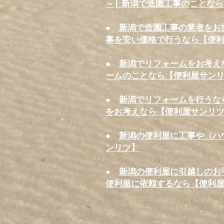
～| 新潟で造園工事のことな
●
新潟で造園工事の業者をお
事を安い価格で行うなら【便
●
新潟でリフォームをお考え
ームのことなら【便利屋サン
●
新潟でリフォームを行うな
をお考えなら【便利屋サンリ
●
新潟の便利屋に工事や（ハ
ンリツ】
●
新潟の便利屋に引越しのお
便利屋に依頼するなら【便利