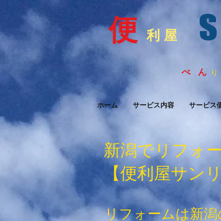
s
便
利 屋
べ ん
り
ホーム
サービス内容
サービス
新潟でリフォ
【便利屋サン
リフォームは新潟