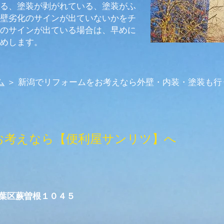
る、塗装が剥がれている、塗装がふ
壁劣化のサインが出ていないかをチ
のサインが出ている場合は、早めに
めします。
ム
＞ 新潟でリフォームをお考えなら外壁・内装・塗装も行
お考えなら【便利屋サンリツ】へ
市秋葉区蕨曽根１０４５