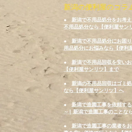
新潟の便利屋のコラ
●
新潟で不用品処分をお考え
不用品処分なら【便利屋サン
●
新潟で不用品処分にお困り
用品処分にお悩みなら【便利
●
新潟で不用品回収を安いお
【便利屋サンリツ】まで
●
新潟の不用品回収はゴミ処
なら【便利屋サンリツ】へ
●
新潟で造園工事を依頼する
～| 新潟で造園工事のことな
●
新潟で造園工事の業者をお