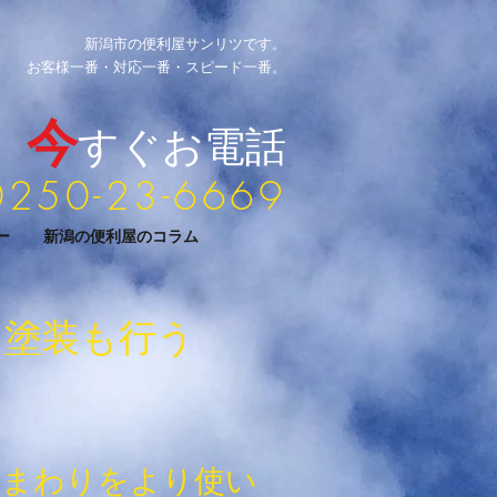
新潟市の便利屋サンリツです。
お客様一番・対応一番・スピード一番。​
今
すぐお電話
0250-23-6669
ー
新潟の便利屋のコラム
・塗装も行う
を
水まわりをより使い