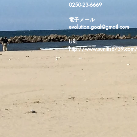
0250-23-6669
電子メール
evolution.goal@gmail.com
URL
http://www.sunlits8739.com