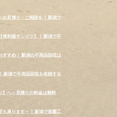
お見積り・ご相談を | 新潟で
便利屋サンリツ】 | 新潟で不
すすめ | 新潟の不用品回収は
| 新潟で不用品回収を依頼する
ツ】へ～見積りの料金は無料
も承ります～ | 新潟で造園工