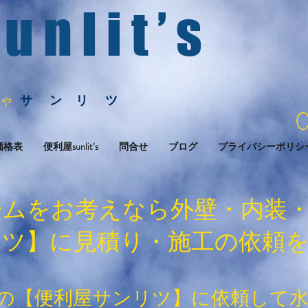
 u n l i t ’ s
サ
ン リ ツ
 や
価格表
便利屋sunlit’s
問合せ
ブログ
プライバシーポリシ
ームをお考えなら外壁・内装
リツ】に見積り・施工の依頼
の【便利屋サンリツ】に依頼して